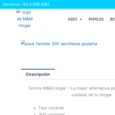
Ir
Llámanos: +56 9 9135 9252
al
contenido
ASEO
PAPELES
BE
Descripción
Somos M&M Hogar – La mejor alternativa pa
cuidado de tu Hogar
Tipo cocktail
300 unidades