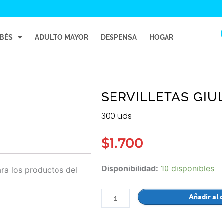
BÉS
ADULTO MAYOR
DESPENSA
HOGAR
SERVILLETAS GIU
300 uds
$
1.700
Servilletas
Disponibilidad:
10 disponibles
ra los productos del
Giulietta
300
Añadir al 
unidades
cantidad