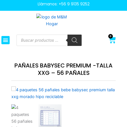
Ir
Llámanos:
+56 9 9135 9252
al
contenido
Búsqueda
0
Cart
de
productos
PAÑALES BABYSEC PREMIUM -TALLA
XXG – 56 PAÑALES