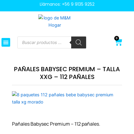
Ir
Llámanos:
+56 9 9135 9252
al
contenido
Búsqueda
0
Cart
de
productos
PAÑALES BABYSEC PREMIUM – TALLA
XXG – 112 PAÑALES
Pañales Babysec Premium – 112 pañales.