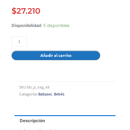
$
27.210
Pañales
Disponibilidad:
5 disponibles
Babysec
Premium
–
Talla
Añadir al carrito
XXG
–
112
Pañales
SKU
bb_p_xxg_x8
cantidad
Categorías
Babysec
,
Bebés
Descripción