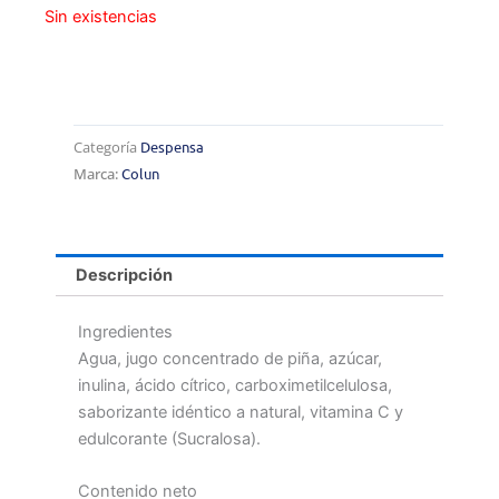
era:
es:
Sin existencias
$1.000.
$800.
Categoría
Despensa
Marca:
Colun
Descripción
Ingredientes
Agua, jugo concentrado de piña, azúcar,
inulina, ácido cítrico, carboximetilcelulosa,
saborizante idéntico a natural, vitamina C y
edulcorante (Sucralosa).
Contenido neto