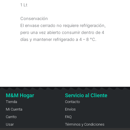
1 Lt
Conservación
El envase cerrado no requiere refrigeración,
pero una vez abierto consumir dentro de 4
días y mantener refrigerado a 4 – 8 °C.
M&M Hogar
Servicio al Cliente
Tienda
Contacto
Mi Cuenta
Envíos
Carrito
FAQ
Usar
Términos y Condiciones