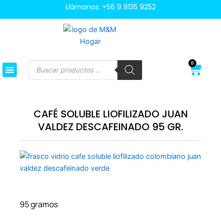
Ir
Llámanos:
+56 9 9135 9252
al
contenido
Búsqueda
0
Cart
de
productos
CAFÉ SOLUBLE LIOFILIZADO JUAN
VALDEZ DESCAFEINADO 95 GR.
95 gramos