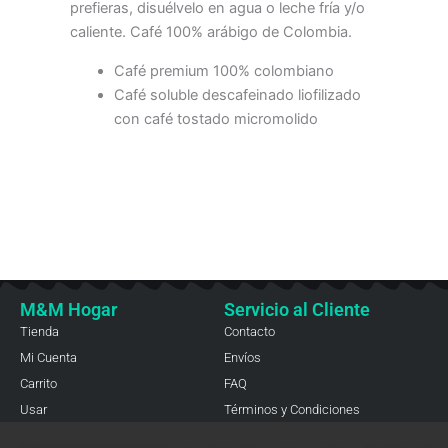
prefieras, disuélvelo en agua o leche fría y/o
caliente. Café 100% arábigo de Colombia.
Café premium 100% colombiano
Café soluble descafeinado liofilizado
con café tostado micromolido
M&M Hogar
Servicio al Cliente
Tienda
Contacto
Mi Cuenta
Envíos
Carrito
FAQ
Usar
Términos y Condiciones