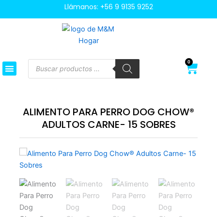
Ir
Llámanos:
+56 9 9135 9252
al
contenido
Búsqueda
0
Cart
de
productos
ALIMENTO PARA PERRO DOG CHOW®
ADULTOS CARNE- 15 SOBRES