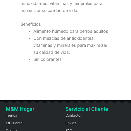
antioxidantes, vitaminas y minerales para
maximizar su calidad de vida.
Beneficios
Alimento húmedo para perros adultos
Con mezclas de antioxidantes,
vitaminas y minerales para maximizar
su calidad de vida.
Sin colorantes
M&M Hogar
Servicio al Cliente
Tienda
Contacto
Mi Cuenta
Envíos
Carrito
FAQ